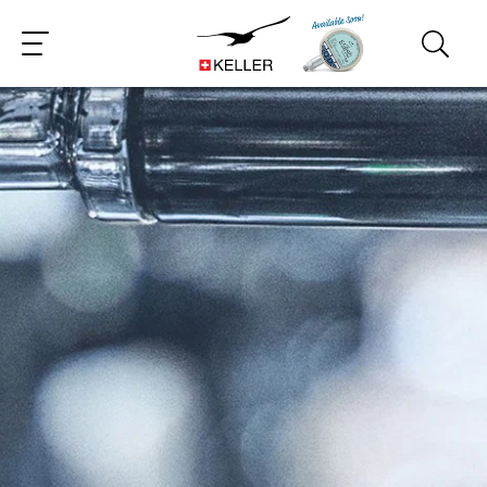
CS
DE
EN
ES
FR
IT
JA
PT
ZH
PL
NL
RU